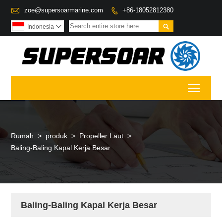

zoe@supersoarmarine.com
+86-18052812380


Indonesia

Toggl
Rumah
>
produk
>
Propeller Laut
>
Baling-Baling Kapal Kerja Besar
Baling-Baling Kapal Kerja Besar