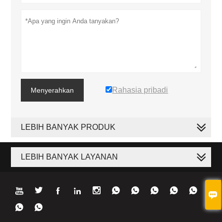
Rahasia pribadi
Menyerahkan
LEBIH BANYAK PRODUK
LEBIH BANYAK LAYANAN












